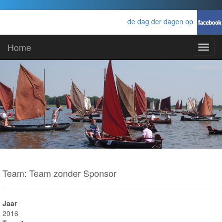
de dag der dagen op
Home
Toggl
navig
Team: Team zonder Sponsor
Jaar
2016