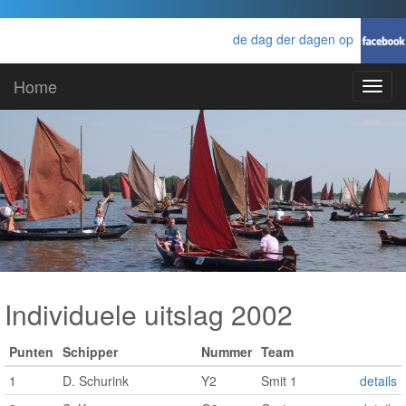
de dag der dagen op
Home
Toggl
navig
Individuele uitslag 2002
Punten
Schipper
Nummer
Team
1
D. Schurink
Y2
Smit 1
details