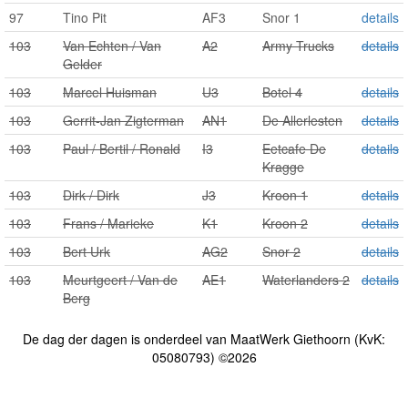
97
Tino Pit
AF3
Snor 1
details
103
Van Echten / Van
A2
Army Trucks
details
Gelder
103
Marcel Huisman
U3
Botel 4
details
103
Gerrit-Jan Zigterman
AN1
De Allerlesten
details
103
Paul / Bertil / Ronald
I3
Eetcafe De
details
Kragge
103
Dirk / Dirk
J3
Kroon 1
details
103
Frans / Marieke
K1
Kroon 2
details
103
Bert Urk
AG2
Snor 2
details
103
Meurtgeert / Van de
AE1
Waterlanders 2
details
Berg
De dag der dagen is onderdeel van MaatWerk Giethoorn (KvK:
05080793) ©2026