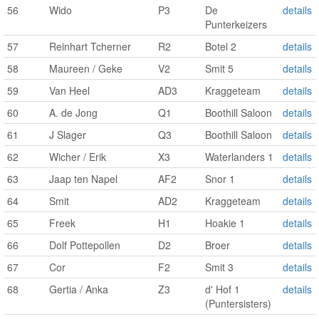
56
Wido
P3
De
details
Punterkeizers
57
Reinhart Tcherner
R2
Botel 2
details
58
Maureen / Geke
V2
Smit 5
details
59
Van Heel
AD3
Kraggeteam
details
60
A. de Jong
Q1
Boothill Saloon
details
61
J Slager
Q3
Boothill Saloon
details
62
Wicher / Erik
X3
Waterlanders 1
details
63
Jaap ten Napel
AF2
Snor 1
details
64
Smit
AD2
Kraggeteam
details
65
Freek
H1
Hoakie 1
details
66
Dolf Pottepollen
D2
Broer
details
67
Cor
F2
Smit 3
details
68
Gertia / Anka
Z3
d' Hof 1
details
(Puntersisters)