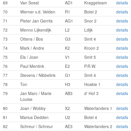
69
Van Soest
AD1
Kraggeteam
details
70
Werner v.d. Velden
R1
Botel 2
details
71
Pieter Jan Gerrits
AG1
Snor 2
details
72
Menno Lijkendijk
L2
Ldijk
details
73
Ottens / Bos
G3
Smit 4
details
74
Mark / Andre
K2
Kroon 2
details
75
Els / Joan
V1
Smit 5
details
76
Paul Mentink
E2
P.R.W.
details
77
Stevens / Nibbelink
G1
Smit 4
details
78
Ton
H3
Hoakie 1
details
79
Jan Marc / Marie
AB3
d' Hof 3
details
Louise
80
Joan / Wobby
X2
Waterlanders 1
details
81
Marius Dedden
U2
Botel 4
details
82
Schreur / Schreur
AE3
Waterlanders 2
details