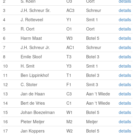
2
S. Koen
O3
Oort
details
3
J.H. Schreur Sr.
AC3
Schreur
details
4
J. Rotteveel
Y1
Smit 1
details
5
R. Oort
O1
Oort
details
6
Harm Maat
W3
Botel 5
details
7
J.H. Schreur Jr.
AC1
Schreur
details
8
Emile Sloof
T3
Botel 3
details
10
H. Smit
Y3
Smit 1
details
11
Ben Lippinkhof
T1
Botel 3
details
12
C. Stoter
F1
Smit 3
details
13
Jan de Haan
C3
Aan 't Wiede
details
14
Bert de Vries
C1
Aan 't Wiede
details
15
Johan Boezelman
W1
Botel 5
details
16
Pieter Meijer
M2
Meijer
details
17
Jan Koppers
W2
Botel 5
details