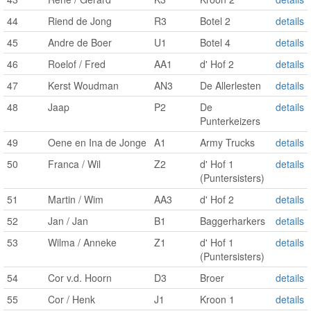
44
Riend de Jong
R3
Botel 2
details
45
Andre de Boer
U1
Botel 4
details
46
Roelof / Fred
AA1
d' Hof 2
details
47
Kerst Woudman
AN3
De Allerlesten
details
48
Jaap
P2
De
details
Punterkeizers
49
Oene en Ina de Jonge
A1
Army Trucks
details
50
Franca / Wil
Z2
d' Hof 1
details
(Puntersisters)
51
Martin / Wim
AA3
d' Hof 2
details
52
Jan / Jan
B1
Baggerharkers
details
53
Wilma / Anneke
Z1
d' Hof 1
details
(Puntersisters)
54
Cor v.d. Hoorn
D3
Broer
details
55
Cor / Henk
J1
Kroon 1
details