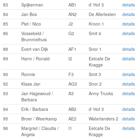
83
Spijkerman
AB1
d' Hof 3
details
84
Jan Bos
AN2
De Allerlesten
details
85
Piet / Nico
J2
Kroon 1
details
86
Vossebeld /
G2
Smit 4
details
Brummelhuis
88
Evert van Dijk
AF1
Snor 1
details
89
Harm / Ronald
I2
Eetcafe De
details
Kragge
90
Ronnie
F3
Smit 3
details
92
Klaas Jan
AG3
Snor 2
details
93
Jan Hagewoud /
A3
Army Trucks
details
Barbara
94
Erik / Barbara
AB2
d' Hof 3
details
95
Broer / Weerkamp
AE2
Waterlanders 2
details
96
Margriet / Claudia /
I1
Eetcafe De
details
Angela
Kragge