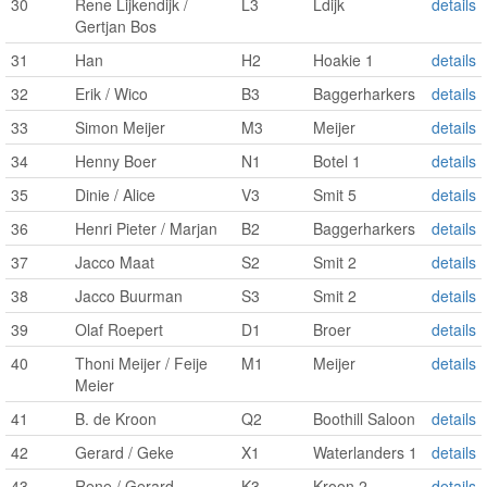
30
Rene Lijkendijk /
L3
Ldijk
details
Gertjan Bos
31
Han
H2
Hoakie 1
details
32
Erik / Wico
B3
Baggerharkers
details
33
Simon Meijer
M3
Meijer
details
34
Henny Boer
N1
Botel 1
details
35
Dinie / Alice
V3
Smit 5
details
36
Henri Pieter / Marjan
B2
Baggerharkers
details
37
Jacco Maat
S2
Smit 2
details
38
Jacco Buurman
S3
Smit 2
details
39
Olaf Roepert
D1
Broer
details
40
Thoni Meijer / Feije
M1
Meijer
details
Meier
41
B. de Kroon
Q2
Boothill Saloon
details
42
Gerard / Geke
X1
Waterlanders 1
details
43
Rene / Gerard
K3
Kroon 2
details