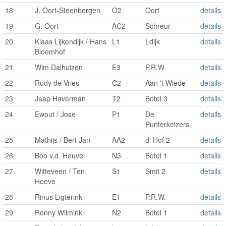
18
J. Oort-Steenbergen
O2
Oort
details
19
G. Oort
AC2
Schreur
details
20
Klaas Lijkendijk / Hans
L1
Ldijk
details
Bloemhof
21
Wim Dalhuizen
E3
P.R.W.
details
22
Rudy de Vries
C2
Aan 't Wiede
details
23
Jaap Haverman
T2
Botel 3
details
24
Ewout / Jose
P1
De
details
Punterkeizers
25
Mathijs / Bert Jan
AA2
d' Hof 2
details
26
Bob v.d. Heuvel
N3
Botel 1
details
27
Witteveen / Ten
S1
Smit 2
details
Hoeve
28
Rinus Ligterink
E1
P.R.W.
details
29
Ronny Wilmink
N2
Botel 1
details