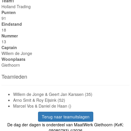
Team1
Holland Trading
Punten
91
Eindstand
18
Nummer
13
Captain
Willem de Jonge
Woonplaats
Giethoorn
Teamleden
Willem de Jonge & Geert Jan Karssen (35)
Arno Smit & Roy Eijsink (52)
Marcel Vos & Daniel de Haan ()
Terug naar teamuitslagen
De dag der dagen is onderdeel van MaatWerk Giethoorn (KvK:
05080793) ©2026