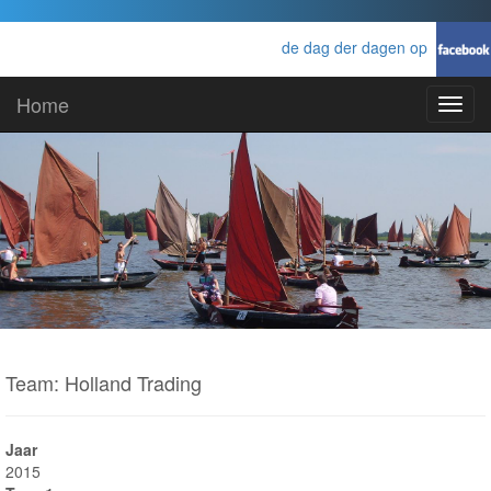
de dag der dagen op
Home
Toggl
navig
Team: Holland Trading
Jaar
2015