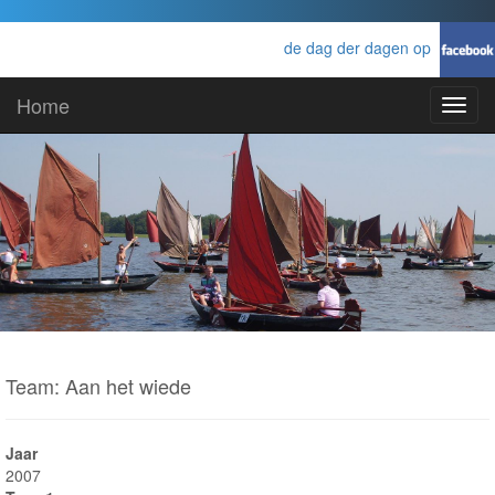
de dag der dagen op
Home
Toggl
navig
Team: Aan het wiede
Jaar
2007