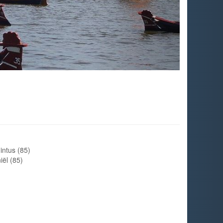
intus (85)
ël (85)