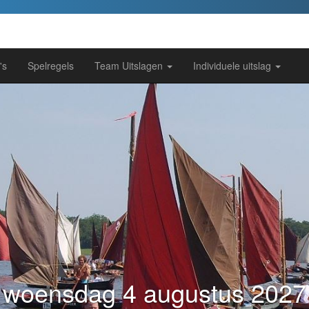
's
Spelregels
Team Uitslagen
Individuele uitslag
woensdag 4 augustus 2027